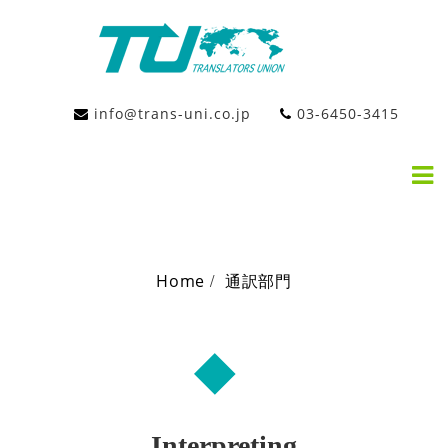
Skip
to
content
会
社
info@trans-uni.co.jp
03-6450-3415
概
要
採
用
情
報
通訳部門
翻
訳
部
Home
通訳部門
門
通訳部門
通
訳
部
門
PCO
お
Interpreting
問