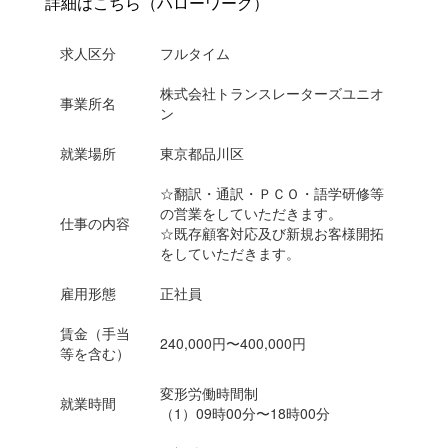
詳細はこちら（ハローワーク）
い
合
わ
せ
求人区分
フルタイム
株式会社トランスレーターズユニオ
事業所名
ン
就業場所
東京都品川区
☆翻訳・通訳・ＰＣＯ・語学研修等
の営業をしていただきます。
仕事の内容
☆既存顧客対応及び新規お客様開拓
をしていただきます。
雇用形態
正社員
賃金（手当
240,000円〜400,000円
等を含む）
変形労働時間制
就業時間
（1）
09時00分〜18時00分