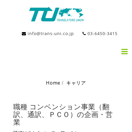
Skip
to
content
会
社
info@trans-uni.co.jp
03-6450-3415
概
要
採
用
情
報
キャリア
翻
訳
部
Home
キャリア
門
キャリア
通
訳
部
職種 コンベンション事業（翻
門
訳、通訳、ＰＣＯ）の企画・営
PCO
業
お
問